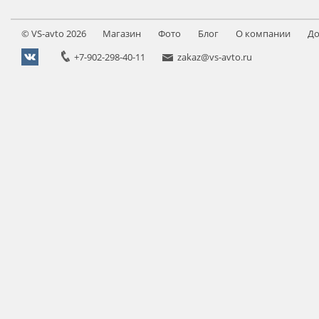
©
VS-avto
2026
Магазин
Фото
Блог
О компании
До
+7-902-298-40-11
zakaz@vs-avto.ru