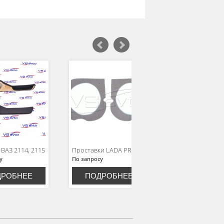
Опоры с карман
ВАЗ 2114, 2115
Проставки LADA PRIORA
2113, 2114
у
По запросу
По запросу
ДРОБНЕЕ
ПОДРОБНЕЕ
ПОДРОБН