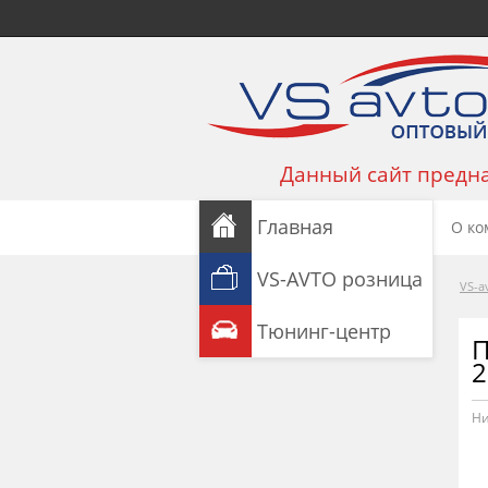
Данный сайт предна
Главная
О ко
VS-AVTO розница
VS-a
Тюнинг-центр
П
2
Ни