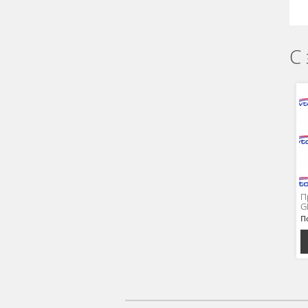
С
П
G
П