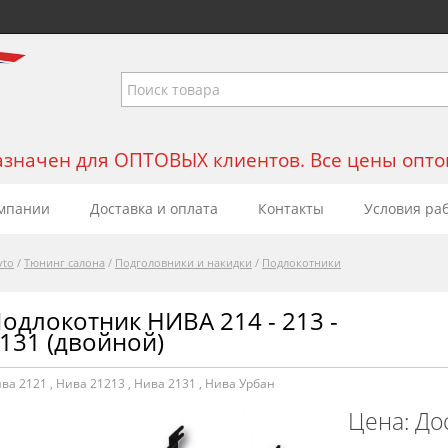
значен для ОПТОВЫХ клиентов. Все цены оптовы
мпании
Доставка и оплата
Контакты
Условия ра
vto
/
Тюнинг салона
/
Подголовники и накидки
/
Подлокотники
одлокотник НИВА 214 - 213 -
131 (двойной)
ва 2121
,
Нива 21213
,
Нива 2131
,
Нива Урбан
Цена: До