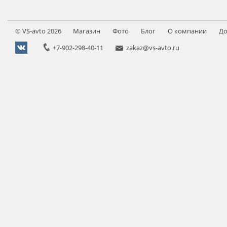
©
VS-avto
2026
Магазин
Фото
Блог
О компании
До
+7-902-298-40-11
zakaz@vs-avto.ru