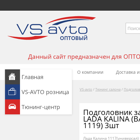
Данный сайт предназначен для ОПТОВЫ
О компании
Доставка и
Главная
VS-avto
/
Тюнинг салона
/
Подголов
VS-AVTO розница
Тюнинг-центр
Подголовник з
LADA KALINA (В
1119) 3шт
Лада Калина 1117(универсал)