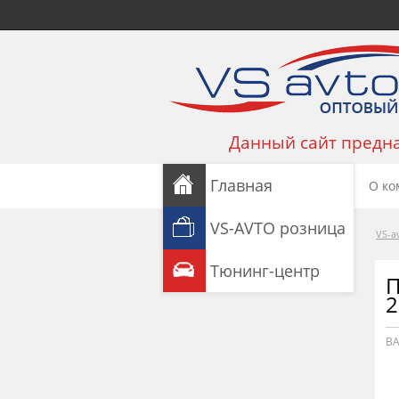
Данный сайт предна
Главная
О ко
VS-AVTO розница
VS-a
Тюнинг-центр
П
2
ВА