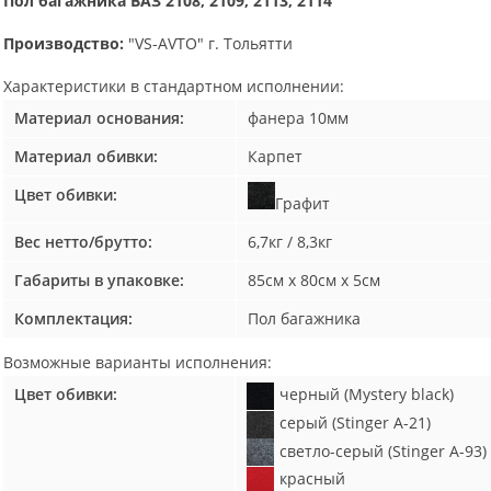
Пол багажника ВАЗ 2108, 2109, 2113, 2114
Производство:
"VS-AVTO" г. Тольятти
Характеристики в
стандартном
исполнении:
Материал основания:
фанера 10мм
Материал обивки:
Карпет
Цвет обивки:
Графит
Вес нетто/брутто:
6,7кг / 8,3кг
Габариты в упаковке:
85см х 80см х 5см
Комплектация:
Пол багажника
Возможные
варианты исполнения:
Цвет обивки:
черный (Mystery black)
серый (Stinger A-21)
светло-серый (Stinger A-93)
красный