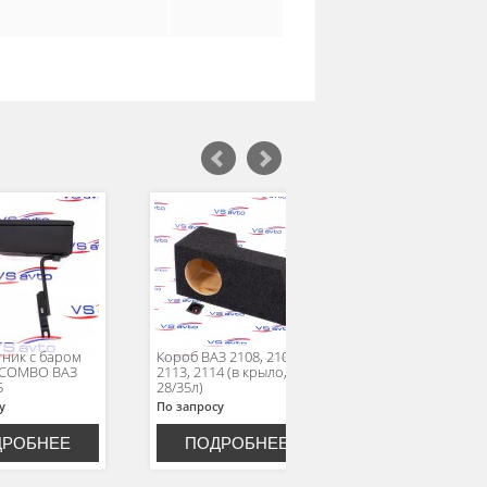
ник с баром
Короб ВАЗ 2108, 2109,
Полка ВАЗ 2108, 
 COMBO ВАЗ
2113, 2114 (в крыло,
2113, 2114 (с
5
28/35л)
боковинами)
у
По запросу
По запросу
ДРОБНЕЕ
ПОДРОБНЕЕ
ПОДРОБН