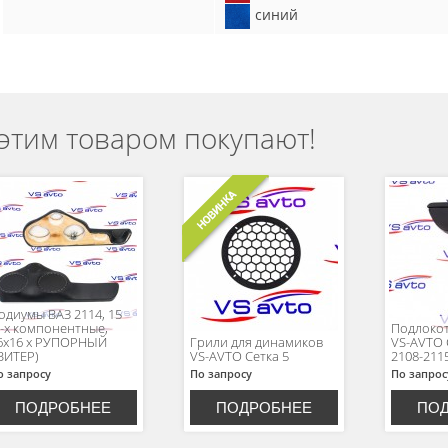
синий
 этим товаром покупают!
одиумы ВАЗ 2114, 15
3-х компонентные,
Подлокот
6х16 х РУПОРНЫЙ
Грили для динамиков
VS-AVTO
ВИТЕР)
VS-AVTO Сетка 5
2108-211
о запросу
По запросу
По запрос
ПОДРОБНЕЕ
ПОДРОБНЕЕ
ПО