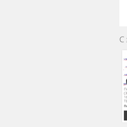
С
П
(
1
Т
П