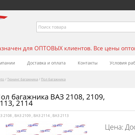
значен для ОПТОВЫХ клиентов. Все цены оптовы
мпании
Доставка и оплата
Контакты
Условия ра
vto
/
Тюнинг багажника
/
Пол багажника
ол багажника ВАЗ 2108, 2109,
113, 2114
З 2108
,
ВАЗ 2109
,
ВАЗ 2114
,
ВАЗ 2113
Цена: До