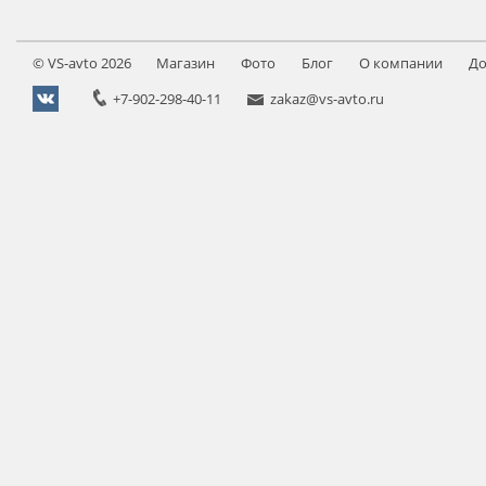
©
VS-avto
2026
Магазин
Фото
Блог
О компании
До
+7-902-298-40-11
zakaz@vs-avto.ru