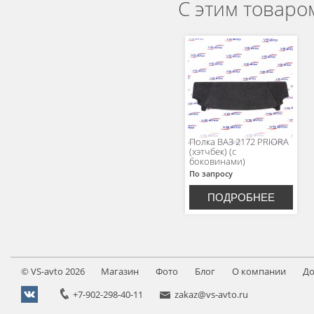
С этим товаро
Полка ВАЗ 2172 PRIORA
(хэтчбек) (с
боковинами)
По запросу
ПОДРОБНЕЕ
©
VS-avto
2026
Магазин
Фото
Блог
О компании
До
+7-902-298-40-11
zakaz@vs-avto.ru