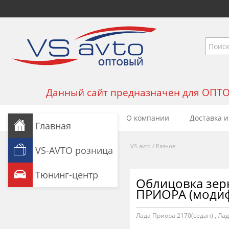
Данный сайт предназначен для ОПТОВЫ
О компании
Доставка и
Главная
VS-avto
/
Разное
VS-AVTO розница
Тюнинг-центр
Облицовка зерк
ПРИОРА (модиф
Лада Приора 2170(седан)
,
Лад