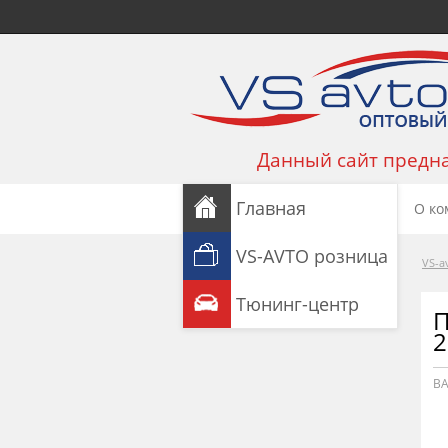
Данный сайт предна
Главная
О ко
VS-AVTO розница
VS-a
Тюнинг-центр
П
2
ВА