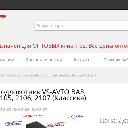
значен для ОПТОВЫХ клиентов. Все цены оптовы
мпании
Доставка и оплата
Контакты
Условия ра
vto
/
Подлокотники VS-AVTO
/
Подлокотники с баром VS-AVTO
одлокотник VS-AVTO ВАЗ
105, 2106, 2107 (Классика)
З 2105
,
ВАЗ 2106
,
ВАЗ 2107
Цена: До