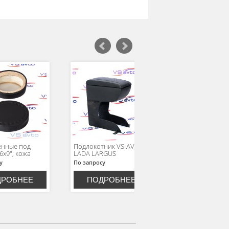
енные под
Подлокотник VS-AVTO
Подлокотник VS
6x9", кожа
LADA LARGUS
ВАЗ 2110, 2111, 
у
По запросу
По запросу
ДРОБНЕЕ
ПОДРОБНЕЕ
ПОДРОБН