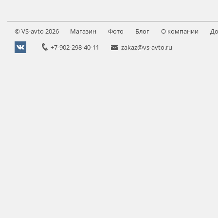
©
VS-avto
2026
Магазин
Фото
Блог
О компании
До
+7-902-298-40-11
zakaz@vs-avto.ru