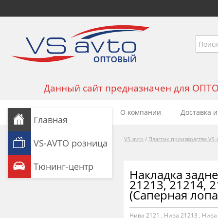
Данный сайт предназначен для ОПТОВЫ
О компании
Доставка и
Главная
VS-avto
/
Пластик производства VS
VS-AVTO розница
Тюнинг-центр
Накладка задне
21213, 21214, 
(Саперная лопа
Нива 2121
,
Нива 21213
,
Нива