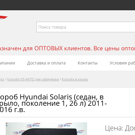
значен для ОПТОВЫХ клиентов. Все цены оптовы
мпании
Доставка и оплата
Контакты
Условия ра
vto
/
Короба VS-AVTO для сабвуфера
/
Короба в крыло
ороб Hyundai Solaris (седан, в
рыло, поколение 1, 26 л) 2011-
016 г.в.
Цена: До