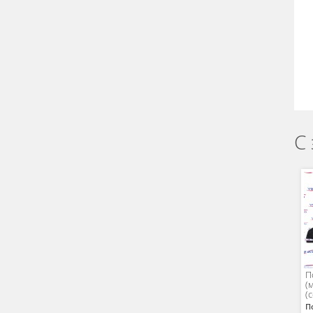
С
П
(
(
П