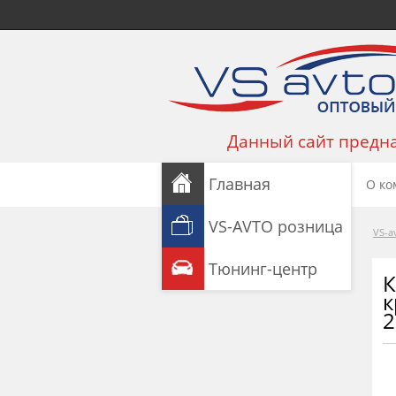
Данный сайт предна
Главная
О ко
VS-AVTO розница
VS-a
Тюнинг-центр
К
к
2