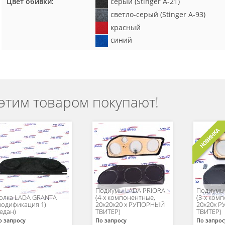
Цвет обивки:
серый (Stinger A-21)
светло-серый (Stinger A-93)
красный
синий
 этим товаром покупают!
Подиумы LADA PRIORA
Подиумы 
олка LADA GRANTA
(4-х компонентные,
(3-х ком
модификация 1)
20х20х20 х РУПОРНЫЙ
20х20х 
седан)
ТВИТЕР)
ТВИТЕР)
о запросу
По запросу
По запрос