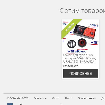
С этим товаро
Грили для рупорных
твитеров VS-AVTO под
URAL AS-D18 ARMADA
По запросу
ПОДРОБНЕЕ
©
VS-avto
2026
Магазин
Фото
Блог
О компании
До