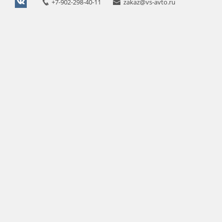
+7-902-298-40-11
zakaz@vs-avto.ru