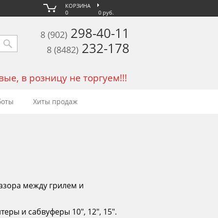
КОРЗИНА
0
0 руб.
298-40-11
8 (902)
232-178
8 (8482)
е, в розницу не торгуем!!!
боты
Хиты продаж
зазора между грилем и
еры и сабвуферы 10", 12", 15".