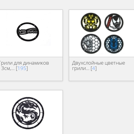
Грили для динамиков
Двухслойные цветные
13см,... [
195
]
грили... [
4
]