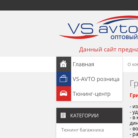
Данный сайт предна
Главная
О ко
VS-AVTO розница
Г
Тюнинг-центр
Гр
- и
- у
КАТЕГОРИИ
- в
ди
-
во
Тюнинг багажника
- р