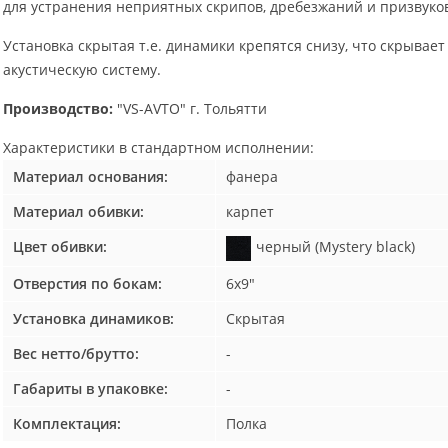
для устранения неприятных скрипов, дребезжаний и призвуко
Установка скрытая т.е. динамики крепятся снизу, что скрыва
акустическую систему.
Производство:
"VS-AVTO" г. Тольятти
Характеристики в
стандартном
исполнении:
Материал основания:
фанера
Материал обивки:
карпет
Цвет обивки:
черный (Mystery black)
Отверстия по бокам:
6х9"
Установка динамиков:
Скрытая
Вес нетто/брутто:
-
Габариты в упаковке:
-
Комплектация:
Полка