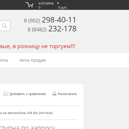
КОРЗИНА
0
0 руб.
298-40-11
8 (902)
232-178
8 (8482)
е, в розницу не торгуем!!!
боты
Хиты продаж
Добавить к сравнению
Распечатать
а на автомобиль KIA Rio (хетчбэк)
ступна по запросу