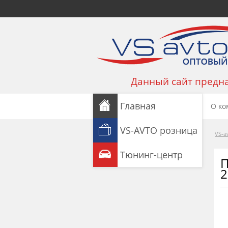
Данный сайт предна
Главная
О ко
VS-AVTO розница
VS-a
Тюнинг-центр
П
2