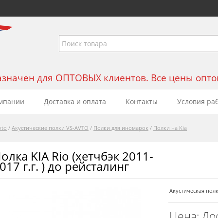
значен для ОПТОВЫХ клиентов. Все цены оптовы
мпании
Доставка и оплата
Контакты
Условия ра
vto
/
Акустические полки VS-AVTO
/
Полки для иномарок
/
Полки на Kia
олка KIA Rio (хетчбэк 2011-
017 г.г. ) до рейсталинг
Акустическая полк
Цена: До