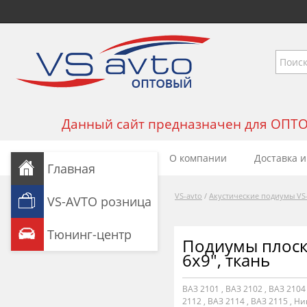
Данный сайт предназначен для ОПТОВЫ
О компании
Доставка и
Главная
VS-avto
/
Акустические подиумы VS
VS-AVTO розница
Тюнинг-центр
Подиумы плоск
6x9", ткань
ВАЗ 2101
,
ВАЗ 2102
,
ВАЗ 2104
2112
,
ВАЗ 2114
,
ВАЗ 2115
,
Ни