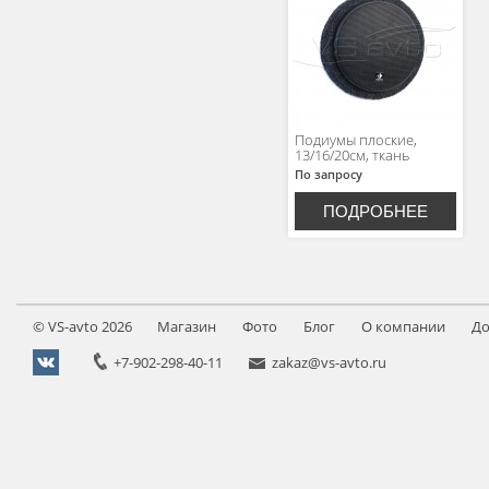
Подиумы плоские,
13/16/20см, ткань
По запросу
ПОДРОБНЕЕ
©
VS-avto
2026
Магазин
Фото
Блог
О компании
До
+7-902-298-40-11
zakaz@vs-avto.ru