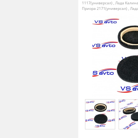
1117(универсал)
,
Лада Калина
Приора 2171(универсал)
,
Лада