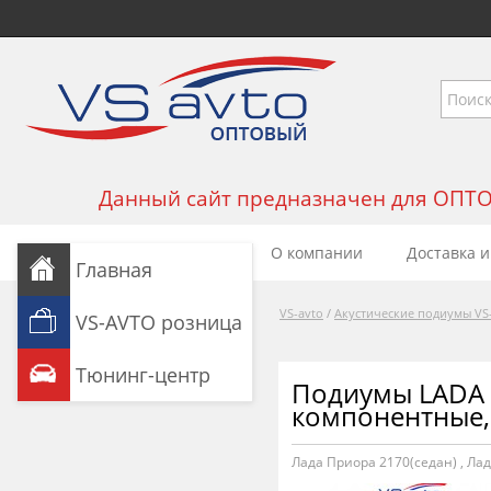
Данный сайт предназначен для ОПТОВЫ
О компании
Доставка и
Главная
VS-avto
/
Акустические подиумы VS
VS-AVTO розница
Тюнинг-центр
Подиумы LADA 
компонентные,
Лада Приора 2170(седан)
,
Лад