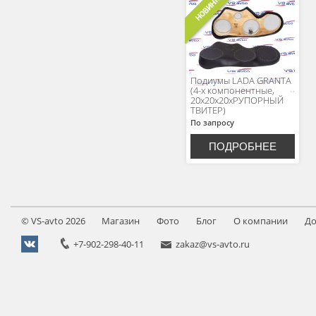
Подиумы LADA GRANTA
(4-х компонентные,
20х20х20хРУПОРНЫЙ
ТВИТЕР)
По запросу
ПОДРОБНЕЕ
©
VS-avto
2026
Магазин
Фото
Блог
О компании
До
+7-902-298-40-11
zakaz@vs-avto.ru